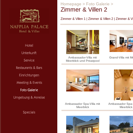
Homepage
>
Foto Galerie
>
Zimmer & Villen 2
Zimmer & Villen 1
|
Zimmer & Villen 2
|
Zimmer & Vi
Ambassador-Villa mit
Grand-Villa mit M
Meerblick und Privatpool
Ambassador Spa-Villa mit
Ambassador Spa-V
Meerblick
Meerblick